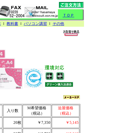
ＴＯＰ
本
ｌ
教科書
ｌ
パソコン講習
ｌ
その他
M希望価格
迫屋価格
入り数
（税込）
（税込）
20枚
￥7,350
￥5,145