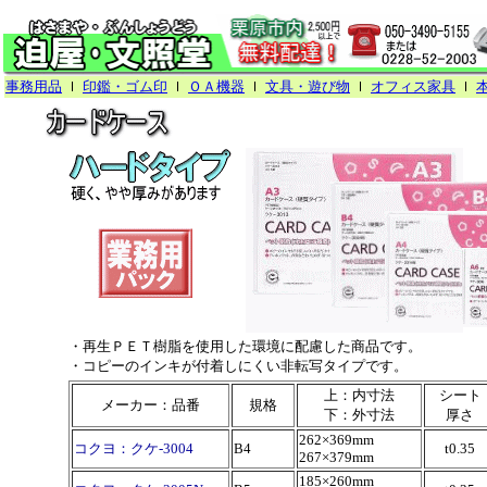
事務用品
ｌ
印鑑・ゴム印
ｌ
ＯＡ機器
ｌ
文具・遊び物
ｌ
オフィス家具
ｌ
・再生ＰＥＴ樹脂を使用した環境に配慮した商品です。
・コピーのインキが付着しにくい非転写タイプです。
上：内寸法
シート
メーカー：品番
規格
下：外寸法
厚さ
262×369mm
コクヨ：クケ-3004
B4
t0.35
267×379mm
185×260mm