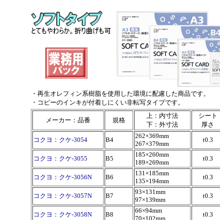
・再生オレフィン系樹脂を使用した環境に配慮した商品です。
・コピーのインキが付着しにくい非転写タイプです。
上：内寸法
シート
メーカー：品番
規格
下：外寸法
厚さ
262×369mm
コクヨ：クケ-3054
B4
t0.3
267×379mm
185×260mm
コクヨ：クケ-3055
B5
t0.3
189×269mm
131×185mm
コクヨ：クケ-3056N
B6
t0.3
135×194mm
93×131mm
コクヨ：クケ-3057N
B7
t0.3
97×139mm
66×94mm
コクヨ：クケ-3058N
B8
t0.3
70×102mm