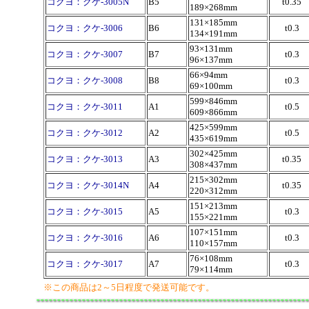
コクヨ：クケ-3005N
B5
t0.35
189×268mm
131×185mm
コクヨ：クケ-3006
B6
t0.3
134×191mm
93×131mm
コクヨ：クケ-3007
B7
t0.3
96×137mm
66×94mm
コクヨ：クケ-3008
B8
t0.3
69×100mm
599×846mm
コクヨ：クケ-3011
A1
t0.5
609×866mm
425×599mm
コクヨ：クケ-3012
A2
t0.5
435×619mm
302×425mm
コクヨ：クケ-3013
A3
t0.35
308×437mm
215×302mm
コクヨ：クケ-3014N
A4
t0.35
220×312mm
151×213mm
コクヨ：クケ-3015
A5
t0.3
155×221mm
107×151mm
コクヨ：クケ-3016
A6
t0.3
110×157mm
76×108mm
コクヨ：クケ-3017
A7
t0.3
79×114mm
※この商品は2～5日程度で発送可能です。