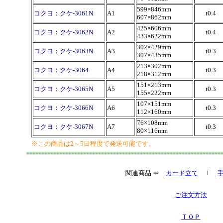
599×846mm
コクヨ：クケ-3061N
A1
t0.4
607×862mm
425×606mm
コクヨ：クケ-3062N
A2
t0.4
433×622mm
302×429mm
コクヨ：クケ-3063N
A3
t0.3
307×435mm
213×302mm
コクヨ：クケ-3064
A4
t0.3
218×312mm
151×213mm
コクヨ：クケ-3065N
A5
t0.3
155×222mm
107×151mm
コクヨ：クケ-3066N
A6
t0.3
112×160mm
76×108mm
コクヨ：クケ-3067N
A7
t0.3
80×116mm
※この商品は2～5日程度で発送可能です。
関連商品 ⇒
カード立て
ｌ
ご注文方法
ＴＯＰ