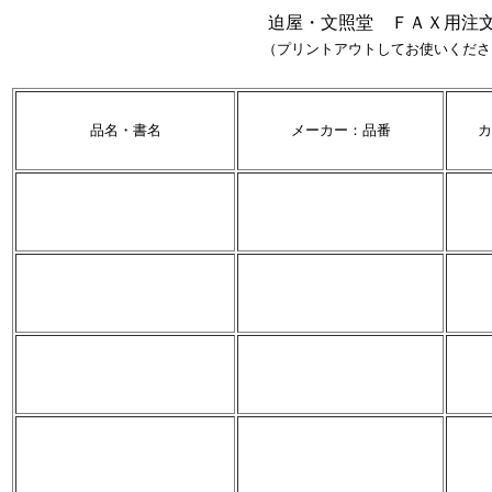
迫屋・文照堂 ＦＡＸ用注
（プリントアウトしてお使いくださ
品名・書名
メーカー：品番
カ