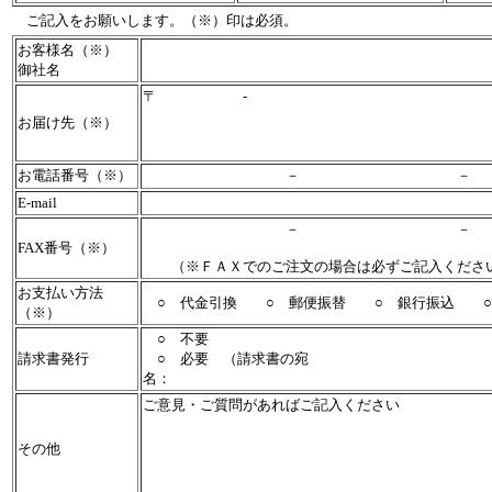
ご記入をお願いします。（※）印は必須。
お客様名（※）
御社名
〒 -
お届け先（※）
お電話番号（※）
－ 
E-mail
－ 
FAX番号（※）
（※ＦＡＸでのご注文の場合は必ずご記入くだ
お支払い方法
○ 代金引換 ○ 郵便振替 ○ 銀行振込 ○
（※）
○ 不要
請求書発行
○ 必要 （請求書の宛
名：
ご意見・ご質問があればご記入ください
その他