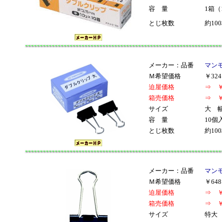
容 量
1箱（
とじ枚数
約10
メーカー：品番
マンモ
Ｍ希望価格
￥32
迫屋価格
⇒ ￥
箱売価格
⇒ ￥
サイズ
大 幅
容 量
10個
とじ枚数
約10
メーカー：品番
マンモ
Ｍ希望価格
￥64
迫屋価格
⇒ ￥
箱売価格
⇒ ￥
サイズ
特大 