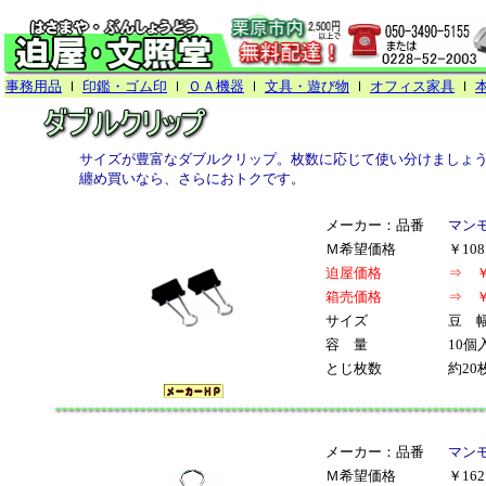
事務用品
ｌ
印鑑・ゴム印
ｌ
ＯＡ機器
ｌ
文具・遊び物
ｌ
オフィス家具
ｌ
サイズが豊富なダブルクリップ。枚数に応じて使い分けましょ
纏め買いなら、さらにおトクです。
メーカー：品番
マンモ
Ｍ希望価格
￥10
迫屋価格
⇒ ￥
箱売価格
⇒ ￥
サイズ
豆 幅
容 量
10個
とじ枚数
約20
メーカー：品番
マンモ
Ｍ希望価格
￥16