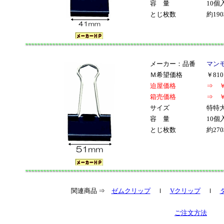
容 量
10個
とじ枚数
約19
メーカー：品番
マンモ
Ｍ希望価格
￥81
迫屋価格
⇒ ￥
箱売価格
⇒ ￥
サイズ
特特大
容 量
10個
とじ枚数
約27
関連商品 ⇒
ゼムクリップ
ｌ
Vクリップ
ｌ
ご注文方法