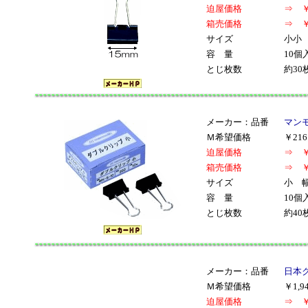
迫屋価格
⇒ ￥
箱売価格
⇒ ￥
サイズ
小小 
容 量
10個
とじ枚数
約30
メーカー：品番
マンモ
Ｍ希望価格
￥21
迫屋価格
⇒ ￥
箱売価格
⇒ ￥
サイズ
小 幅
容 量
10個
とじ枚数
約40
メーカー：品番
日本ク
Ｍ希望価格
￥1,
迫屋価格
⇒ ￥