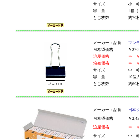
サイズ
小 幅
容 量
1箱（
とじ枚数
約70
メーカー：品番
マンモ
Ｍ希望価格
￥27
迫屋価格
⇒ ￥
箱売価格
⇒ ￥
サイズ
中 幅
容 量
10個
とじ枚数
約60
メーカー：品番
日本ク
Ｍ希望価格
￥2,
迫屋価格
⇒ ￥
サイズ
中 幅